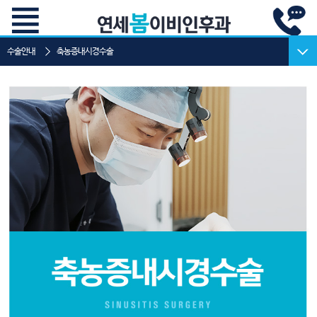
수술안내
축농증내시경수술
고주파비염
축농증내시경수술
비중격 교정술
코골이 수술
설소대수술
고주파 편도선 수술
중이내 환기관 삽입술